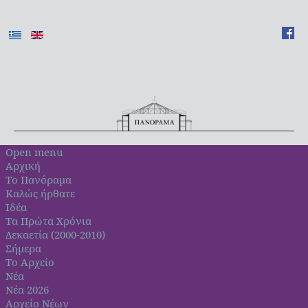
Open menu
Αρχική
Το Πανόραμα
Καλώς ήρθατε
Ιδέα
Τα Πρώτα Χρόνια
Δεκαετία (2000-2010)
Σήμερα
Το Αρχείο
Νέα
Νέα 2026
Αρχείο Νέων