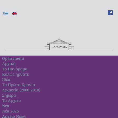
Open menu
Αρχική
Το Πανόραμα
Καλώς ήρθατε
Ιδέα
Τα Πρώτα Χρόνια
Δεκαετία (2000-2010)
Σήμερα
Το Αρχείο
Νέα
Νέα 2026
Αρχείο Νέων