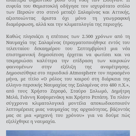
ευφυΐα του Θεμιστοκλή οδήγησε τον ισχυρότατο στόλο
των Περσών στο στενό μεταξύ Σαλαμίνας και Αττικής,
αξιοποιώντας άριστα όχι μόνο τη γεωγραφική
διαμόρφωση, αλλά και την κλιματολογία της περιοχής.
Καθώς πλησιάζει η επέτειος των 2.500 χρόνων από τη
Ναυμαχία της Σαλαμίνας (πραγματοποιήθηκε εντός του
τελευταίου δεκαημέρου του Σεπτεμβρίου) μια νέα
επιστημονική δημοσίευση έρχεται να φωτίσει και να
τεκμηριώσει καλύτερα την επίδραση των καιρικών
φαινομένων στην εξέλιξη της αναμέτρησης.
Δημοσιεύθηκε στο περιοδικό Atmosphere τον περασμένο
μήνα, με τίτλο «Ο ρόλος του καιρού στη διάρκεια της
ελληνο-περσικής Ναυμαχίας της Σαλαμίνας στο 480 π.Χ.»,
από τους Χρήστο Ζερεφό, Σταύρο Σολωμό, Δημήτρη
Μελά, Γιάννη Καψομενάκη και Χρήστο Ρεπάπη. Τα πλέον
σύγχρονα κλιματολογικά μοντέλα αποκωδικοποιούν
λεπτομέρειες μιας ναυμαχίας της αρχαιότητας, βάζοντάς
μας σε μια «μηχανή του χρόνου» για να δούμε πώς
εξελίχθηκε η ναυμαχία.