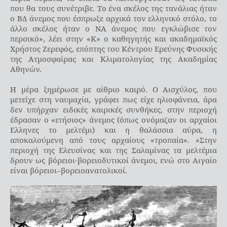
που θα τους συνέτριβε. Το ένα σκέλος της τανάλιας ήταν
ο ΒΔ άνεμος που έσπρωξε αρχικά τον ελληνικό στόλο, το
άλλο σκέλος ήταν ο ΝΑ άνεμος που εγκλώβισε τον
περσικό», λέει στην «Κ» ο καθηγητής και ακαδημαϊκός
Χρήστος Ζερεφός, επόπτης του Κέντρου Ερεύνης Φυσικής
της Ατμοσφαίρας και Κλιματολογίας της Ακαδημίας
Αθηνών.
Η μέρα ξημέρωσε με αίθριο καιρό. Ο Αισχύλος, που
μετείχε στη ναυμαχία, γράφει πως είχε ηλιοφάνεια, άρα
δεν υπήρχαν ειδικές καιρικές συνθήκες, στην περιοχή
έδρασαν ο «ετήσιος» άνεμος (όπως ονόμαζαν οι αρχαίοι
Ελληνες το μελτέμι) και η θαλάσσια αύρα, η
αποκαλούμενη από τους αρχαίους «τροπαία». «Στην
περιοχή της Ελευσίνας και της Σαλαμίνας τα μελτέμια
δρουν ως βόρειοι-βορειοδυτικοί άνεμοι, ενώ στο Αιγαίο
είναι βόρειοι–βορειοανατολικοί.