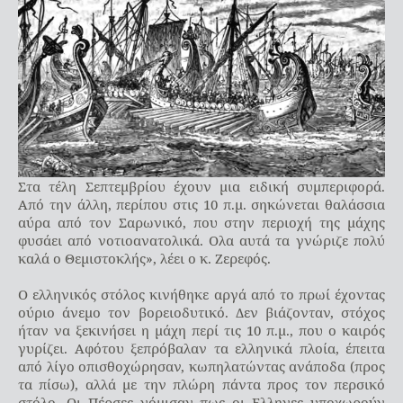
Στα τέλη Σεπτεμβρίου έχουν μια ειδική συμπεριφορά.
Από την άλλη, περίπου στις 10 π.μ. σηκώνεται θαλάσσια
αύρα από τον Σαρωνικό, που στην περιοχή της μάχης
φυσάει από νοτιοανατολικά. Ολα αυτά τα γνώριζε πολύ
καλά ο Θεμιστοκλής», λέει ο κ. Ζερεφός.
Ο ελληνικός στόλος κινήθηκε αργά από το πρωί έχοντας
ούριο άνεμο τον βορειοδυτικό. Δεν βιάζονταν, στόχος
ήταν να ξεκινήσει η μάχη περί τις 10 π.μ., που ο καιρός
γυρίζει. Αφότου ξεπρόβαλαν τα ελληνικά πλοία, έπειτα
από λίγο οπισθοχώρησαν, κωπηλατώντας ανάποδα (προς
τα πίσω), αλλά με την πλώρη πάντα προς τον περσικό
στόλο. Οι Πέρσες νόμισαν πως οι Ελληνες υποχωρούν