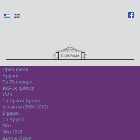
Open menu
Αρχική
Το Πανόραμα
Καλώς ήρθατε
Ιδέα
Τα Πρώτα Χρόνια
Δεκαετία (2000-2010)
Σήμερα
Το Αρχείο
Νέα
Νέα 2026
Αρχείο Νέων