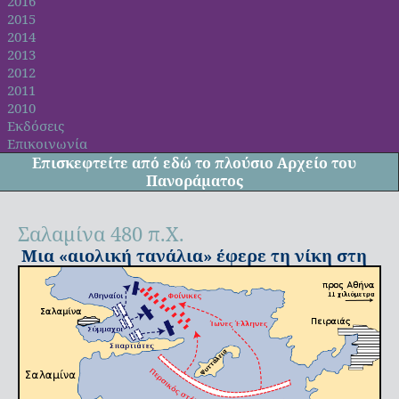
2016
2015
2014
2013
2012
2011
2010
Εκδόσεις
Επικοινωνία
Επισκεφτείτε από
εδώ
το πλούσιο Αρχείο του
Πανοράματος
Σαλαμίνα 480 π.Χ.
Μια «αιολική τανάλια» έφερε τη νίκη στη