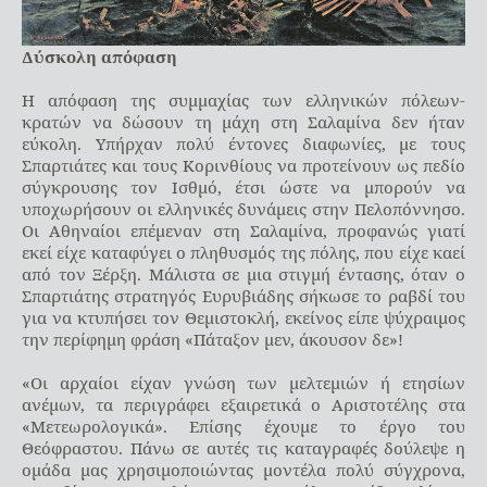
Δύσκολη απόφαση
Η απόφαση της συμμαχίας των ελληνικών πόλεων-
κρατών να δώσουν τη μάχη στη Σαλαμίνα δεν ήταν
εύκολη. Υπήρχαν πολύ έντονες διαφωνίες, με τους
Σπαρτιάτες και τους Κορινθίους να προτείνουν ως πεδίο
σύγκρουσης τον Ισθμό, έτσι ώστε να μπορούν να
υποχωρήσουν οι ελληνικές δυνάμεις στην Πελοπόννησο.
Οι Αθηναίοι επέμεναν στη Σαλαμίνα, προφανώς γιατί
εκεί είχε καταφύγει ο πληθυσμός της πόλης, που είχε καεί
από τον Ξέρξη. Μάλιστα σε μια στιγμή έντασης, όταν ο
Σπαρτιάτης στρατηγός Ευρυβιάδης σήκωσε το ραβδί του
για να κτυπήσει τον Θεμιστοκλή, εκείνος είπε ψύχραιμος
την περίφημη φράση «Πάταξον μεν, άκουσον δε»!
«Οι αρχαίοι είχαν γνώση των μελτεμιών ή ετησίων
ανέμων, τα περιγράφει εξαιρετικά ο Αριστοτέλης στα
«Μετεωρολογικά». Επίσης έχουμε το έργο του
Θεόφραστου. Πάνω σε αυτές τις καταγραφές δούλεψε η
ομάδα μας χρησιμοποιώντας μοντέλα πολύ σύγχρονα,