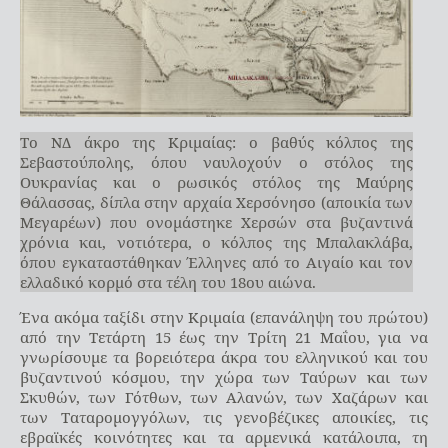
Το ΝΔ άκρο της Κριμαίας: ο βαθύς κόλπος της
Σεβαστούπολης, όπου ναυλοχούν ο στόλος της
Ουκρανίας και ο ρωσικός στόλος της Μαύρης
Θάλασσας, δίπλα στην αρχαία Χερσόνησο (αποικία των
Μεγαρέων) που ονομάστηκε Χερσών στα βυζαντινά
χρόνια και, νοτιότερα, ο κόλπος της Μπαλακλάβα,
όπου εγκαταστάθηκαν Έλληνες από το Αιγαίο και τον
ελλαδικό κορμό στα τέλη του 18ου αιώνα.
Ένα ακόμα ταξίδι στην Κριμαία (επανάληψη του πρώτου)
από την Τετάρτη 15 έως την Τρίτη 21 Μαΐου, για να
γνωρίσουμε τα βορειότερα άκρα του ελληνικού και του
βυζαντινού κόσμου, την χώρα των Ταύρων και των
Σκυθών, των Γότθων, των Αλανών, των Χαζάρων και
των Ταταρομογγόλων, τις γενοβέζικες αποικίες, τις
εβραϊκές κοινότητες και τα αρμενικά κατάλοιπα, τη