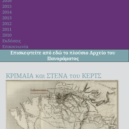
2016
2015
2014
2013
2012
2011
2010
Εκδόσεις
Επικοινωνία
Επισκεφτείτε από
εδώ
το πλούσιο Αρχείο του
Πανοράματος
ΚΡΙΜΑΙΑ και ΣΤΕΝΑ του ΚΕΡΤΣ