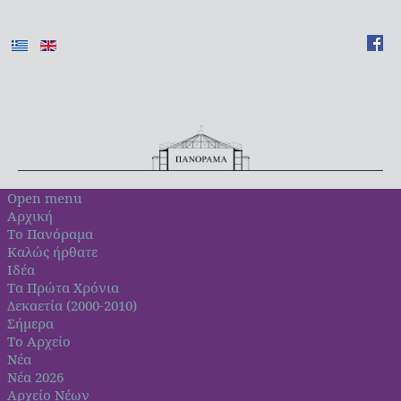
Open menu
Αρχική
Το Πανόραμα
Καλώς ήρθατε
Ιδέα
Τα Πρώτα Χρόνια
Δεκαετία (2000-2010)
Σήμερα
Το Αρχείο
Νέα
Νέα 2026
Αρχείο Νέων