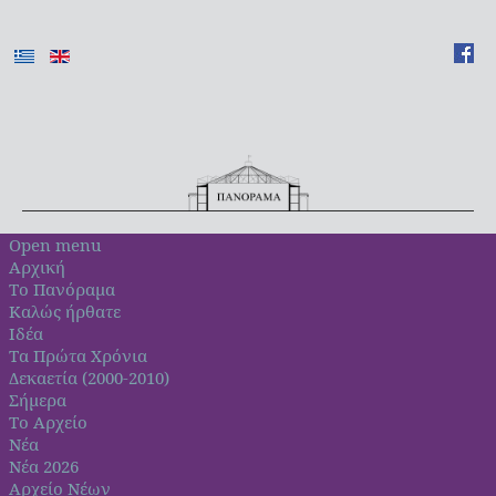
Open menu
Αρχική
Το Πανόραμα
Καλώς ήρθατε
Ιδέα
Τα Πρώτα Χρόνια
Δεκαετία (2000-2010)
Σήμερα
Το Αρχείο
Νέα
Νέα 2026
Αρχείο Νέων