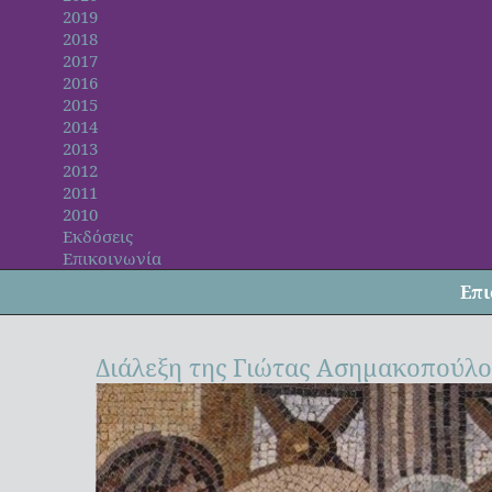
2019
2018
2017
2016
2015
2014
2013
2012
2011
2010
Εκδόσεις
Επικοινωνία
Επι
Διάλεξη της Γιώτας Ασημακοπούλ