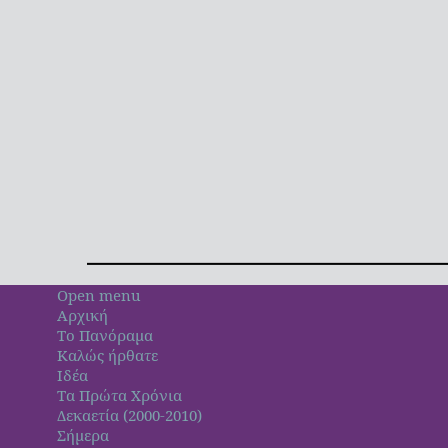
Open menu
Αρχική
Το Πανόραμα
Καλώς ήρθατε
Ιδέα
Τα Πρώτα Χρόνια
Δεκαετία (2000-2010)
Σήμερα