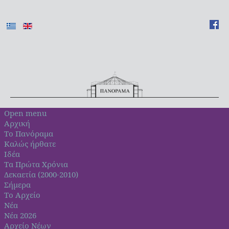
Open menu
Αρχική
Το Πανόραμα
Καλώς ήρθατε
Ιδέα
Τα Πρώτα Χρόνια
Δεκαετία (2000-2010)
Σήμερα
Το Αρχείο
Νέα
Νέα 2026
Αρχείο Νέων