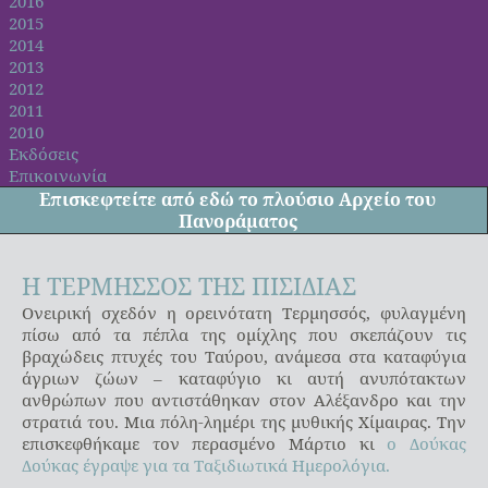
2016
2015
2014
2013
2012
2011
2010
Εκδόσεις
Επικοινωνία
Επισκεφτείτε από
εδώ
το πλούσιο Αρχείο του
Πανοράματος
Η ΤΕΡΜΗΣΣΟΣ ΤΗΣ ΠΙΣΙΔΙΑΣ
Ονειρική σχεδόν η ορεινότατη Τερμησσός, φυλαγμένη
πίσω από τα πέπλα της ομίχλης που σκεπάζουν τις
βραχώδεις πτυχές του Ταύρου, ανάμεσα στα καταφύγια
άγριων ζώων – καταφύγιο κι αυτή ανυπότακτων
ανθρώπων που αντιστάθηκαν στον Αλέξανδρο και την
στρατιά του. Μια πόλη-λημέρι της μυθικής Χίμαιρας. Την
επισκεφθήκαμε τον περασμένο Μάρτιο κι
ο Δούκας
Δούκας έγραψε για τα Ταξιδιωτικά Ημερολόγια.