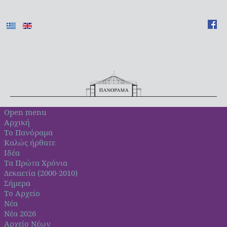
Open menu
Αρχική
Το Πανόραμα
Καλώς ήρθατε
Ιδέα
Τα Πρώτα Χρόνια
Δεκαετία (2000-2010)
Σήμερα
Το Αρχείο
Νέα
Νέα 2026
Αρχείο Νέων