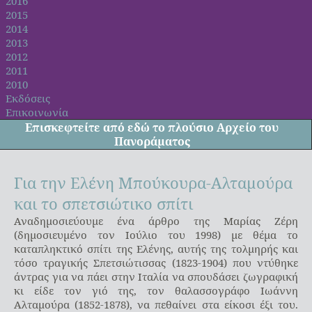
2016
2015
2014
2013
2012
2011
2010
Εκδόσεις
Επικοινωνία
Επισκεφτείτε από
εδώ
το πλούσιο Αρχείο του
Πανοράματος
Για την Ελένη Μπούκουρα-Αλταμούρα
και το σπετσιώτικο σπίτι
Αναδημοσιεύουμε ένα άρθρο της Μαρίας Ζέρη
(δημοσιευμένο τον Ιούλιο του 1998) με θέμα το
καταπληκτικό σπίτι της Ελένης, αυτής της τολμηρής και
τόσο τραγικής Σπετσιώτισσας (1823-1904) που ντύθηκε
άντρας για να πάει στην Ιταλία να σπουδάσει ζωγραφική
κι είδε τον γιό της, τον θαλασσογράφο Ιωάννη
Αλταμούρα (1852-1878), να πεθαίνει στα είκοσι έξι του.