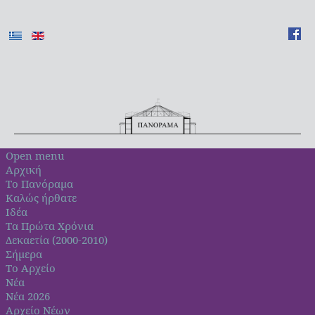
Open menu
Αρχική
Το Πανόραμα
Καλώς ήρθατε
Ιδέα
Τα Πρώτα Χρόνια
Δεκαετία (2000-2010)
Σήμερα
Το Αρχείο
Νέα
Νέα 2026
Αρχείο Νέων