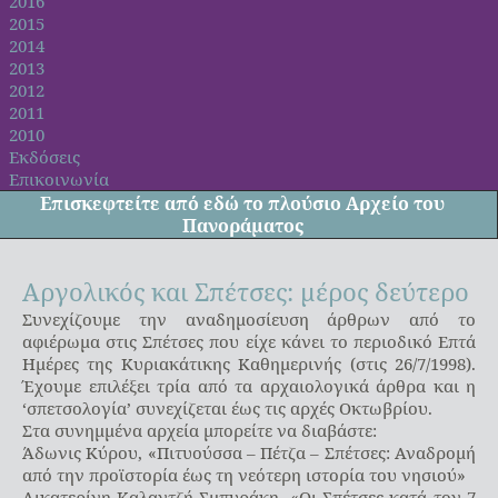
2016
2015
2014
2013
2012
2011
2010
Εκδόσεις
Επικοινωνία
Επισκεφτείτε από
εδώ
το πλούσιο Αρχείο του
Πανοράματος
Αργολικός και Σπέτσες: μέρος δεύτερο
Συνεχίζουμε την αναδημοσίευση άρθρων από το
αφιέρωμα στις Σπέτσες που είχε κάνει το περιοδικό Επτά
Ημέρες της Κυριακάτικης Καθημερινής (στις 26/7/1998).
Έχουμε επιλέξει τρία από τα αρχαιολογικά άρθρα και η
‘σπετσολογία’ συνεχίζεται έως τις αρχές Οκτωβρίου.
Στα συνημμένα αρχεία μπορείτε να διαβάστε:
Άδωνις Κύρου, «Πιτυούσσα – Πέτζα – Σπέτσες: Αναδρομή
από την προϊστορία έως τη νεότερη ιστορία του νησιού»
Αικατερίνη Καλαντζή-Σμπυράκη, «Οι Σπέτσες κατά τον 7