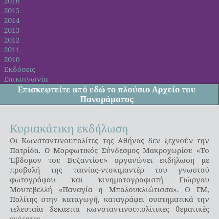
2016
2015
2014
2013
2012
2011
2010
Εκδόσεις
Επικοινωνία
Επισκεφτείτε από
εδώ
το πλούσιο Αρχείο του
Πανοράματος
Κυριακάτικη εκδήλωση
Οι Κωνσταντινουπολίτες της Αθήνας δεν ξεχνούν την
Πατρίδα. Ο Μορφωτικός Σύνδεσμος Μακροχωρίου «Το
Έβδομον του Βυζαντίου» οργανώνει εκδήλωση με
προβολή της ταινίας-ντοκιμαντέρ του γνωστού
φωτογράφου και κινηματογραφιστή Γιώργου
Μουτεβελλή «Παναγία η Μπαλουκλιώτισσα». Ο ΓΜ,
Πολίτης στην καταγωγή, καταγράφει συστηματικά την
τελευταία δεκαετία κωνσταντινουπολίτικες θεματικές
ενότητες.