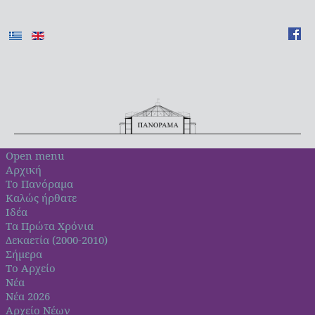
Open menu
Αρχική
Το Πανόραμα
Καλώς ήρθατε
Ιδέα
Τα Πρώτα Χρόνια
Δεκαετία (2000-2010)
Σήμερα
Το Αρχείο
Νέα
Νέα 2026
Αρχείο Νέων