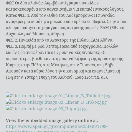
ΦΩΤ Οι δύο πλαϊνές: Ακριβή αντίγραφα πινακίδων
κατασκευασμένα από πανεπιστήμια για εκπαιδευτικούς λόγους.
Κάτω: ΦΩΤ 1. Από τον «Οίκο του Λαδέμπορου»: Η πινακίδα
αναφέρει μια ποσότητα μαλλιού που πρέπει να βαφτεί. Στην πίσω
πλευρά υπάρχει το χάραγμα μιας αντρικής μορφής. ΕΑΜ (Εθνικό
Αρχαιολογικό Μουσείο, Αθήνα).
ΦΩΤ 2. Πινακίδα από το Ανάκτορο της Πύλου, ΕΑΜ Αθήνα.
ΦΩΤ 3. Πομπή με ζώα, λεπτομέρεια από τοιχογραφία. Πολλών
ειδών ζώα αναφέρονται στις μυκηναϊκές πινακίδες. Οι
περισσότερες βρέθηκαν στη μυκηναϊκή φάση της προϊστορικής
Κρήτης, στην Πύλο, στις Μυκήνες, στην Τίρυνθα, στη Θήβα.
Αφορούν κατά κύριο λόγο την οικονομική και επαγγελματική
ζωή στην Ύστερη εποχή του Χαλκού (15ος-12ος π.Χ. αι.).
View the embedded image gallery online at:
https://www.apan.gr/gr/component/k2/item/1798-