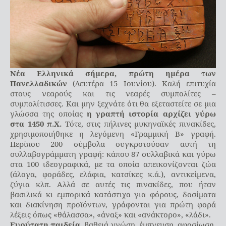
Νέα Ελληνικά σήμερα, πρώτη ημέρα των
Πανελλαδικών
(Δευτέρα 15 Ιουνίου). Καλή επιτυχία
στους νεαρούς και τις νεαρές συμπολίτες –
συμπολίτισσες. Και μην ξεχνάτε ότι θα εξεταστείτε σε μια
γλώσσα της οποίας
η γραπτή ιστορία αρχίζει γύρω
στα 1450 π.Χ.
Τότε, στις πήλινες μυκηναϊκές πινακίδες,
χρησιμοποιήθηκε η λεγόμενη «Γραμμική Β» γραφή.
Περίπου 200 σύμβολα συγκροτούσαν αυτή τη
συλλαβογράμματη γραφή: κάπου 87 συλλαβικά και γύρω
στα 100 ιδεογραφικά, με τα οποία απεικονίζονται ζώα
(άλογα, φοράδες, ελάφια, κατσίκες κ.ά.), αντικείμενα,
ζύγια κλπ. Αλλά σε αυτές τις πινακίδες, που ήταν
βασιλικά κι εμπορικά κατάστιχα για φόρους, δοσίματα
και διακίνηση προϊόντων, γράφονται για πρώτη φορά
λέξεις όπως «θάλασσα», «άναξ» και «ανάκτορο», «λάδι».
Ευρύτατη παιδεία
, βαθειά γνώση, έμπνευση, αφοσίωση,