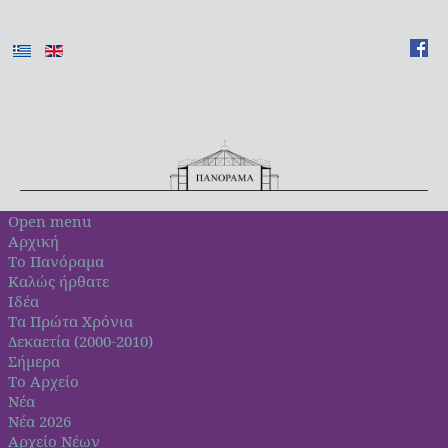
Open menu
Αρχική
Το Πανόραμα
Καλώς ήρθατε
Ιδέα
Τα Πρώτα Χρόνια
Δεκαετία (2000-2010)
Σήμερα
Το Αρχείο
Νέα
Νέα 2026
Αρχείο Νέων