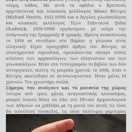
τόλμη, πάθος. Με αυτά τα εφόδια ο Βρετανός
αρχιτέκτονας και κλασικός φιλόλογος Μάικλ Βέντρις
(Michael Ventris, 1922-1956) και ο Άγγλος γλωσσολόγος
και κλασικός φιλόλογος Τζων Τσάντουικ (John
Chadwick, 1920-1998) εργάστηκαν με στόχο την
ανάγνωση της Γραμμικής Β γραφής. Πρώτη ανακοίνωση
το 1956 σε συνέδριο στο Παρίσι: η γλώσσα είναι
ελληνική! Είχαν προηγηθεί άρθρα του Βέντρις σε
επιστημονικά περιοδικά, προκαλώντας πάταγο στους
κύκλους των αρχαιολόγων, των ελληνιστών και των
γλωσσολόγων. Ήταν στο τυπογραφείο το βιβλίο των δύο
συνεργατών, εκείνη τη μοιραία χρονιά, το 1956, όταν ο
Βέντρις σκοτώθηκε σε αυτοκινητιστικό. Ήταν μόλις 34
χρονών. Του χρωστάμε πολλά.
Σήμερα, που ανοίγουν και τα μουσεία της χώρας
ύστερα από τρεις μήνες αναγκαστικής κλεισούρας,
μπορεί όποιος θέλει να πάει στο Εθνικό Αρχαιολογικό
των Αθηνών να χαϊδέψει με τη ματιά του αυτές τις τόσο
δα τιποτένιες πινακίδες, τις
τόσο πολύτιμες μαρτυρίες