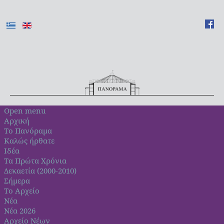
Open menu
Αρχική
Το Πανόραμα
Καλώς ήρθατε
Ιδέα
Τα Πρώτα Χρόνια
Δεκαετία (2000-2010)
Σήμερα
Το Αρχείο
Νέα
Νέα 2026
Αρχείο Νέων