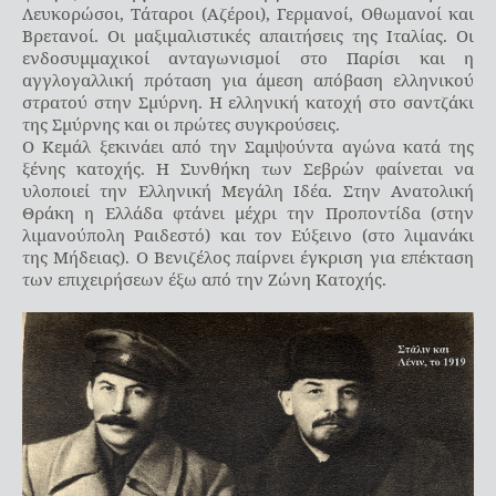
Λευκορώσοι, Τάταροι (Αζέροι), Γερμανοί, Οθωμανοί και
Βρετανοί. Οι μαξιμαλιστικές απαιτήσεις της Ιταλίας. Οι
ενδοσυμμαχικοί ανταγωνισμοί στο Παρίσι και η
αγγλογαλλική πρόταση για άμεση απόβαση ελληνικού
στρατού στην Σμύρνη. Η ελληνική κατοχή στο σαντζάκι
της Σμύρνης και οι πρώτες συγκρούσεις.
Ο Κεμάλ ξεκινάει από την Σαμψούντα αγώνα κατά της
ξένης κατοχής. Η Συνθήκη των Σεβρών φαίνεται να
υλοποιεί την Ελληνική Μεγάλη Ιδέα. Στην Ανατολική
Θράκη η Ελλάδα φτάνει μέχρι την Προποντίδα (στην
λιμανούπολη Ραιδεστό) και τον Εύξεινο (στο λιμανάκι
της Μήδειας). Ο Βενιζέλος παίρνει έγκριση για επέκταση
των επιχειρήσεων έξω από την Ζώνη Κατοχής.