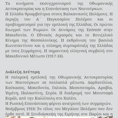
Τα κινήματα εκσυγχρονισμού της Οθωμανικής
Αυτοκρατορίας και η Επανάσταση των Νεοτούρκων.
Η Ελλάδα θριαμβεύτρια στους Βαλκανικούς Πολέμους. Η
έκρηξη του Α΄ Παγκοσμίου Πολέμου και οι
προβληματισμοί για την εμπλοκή της Ελλάδας. Οι πρώτοι
διωγμοί των Ρωμιών. Οι Δυνάμεις της Entente στην
Μακεδονία. Ο Εθνικός Διχασμός και το Βενιζελικό
Κίνημα της Θεσσαλονίκης. Η εκθρόνιση του βασιλιά
Κωνσταντίνου και η επίσημη συμπαράταξη της Ελλάδας
με τους Συμμάχους. Η σημαντική ελληνική συμβολή στο
Μακεδονικό Μέτωπο (1917-18).
Διάλεξη Δεύτερη
Η πολεμική εμπλοκή της Οθωμανικής Αυτοκρατορίας
των Νεοτούρκων σε πολλαπλά μέτωπα. Δαρδανέλλια,
Καύκασος, Μακεδονία, Γαλικία, Μεσοποταμία, Αραβία,
Υεμένη, Παλαιστίνη, Συρία. Η διαδρομή του Μουσταφά
Κεμάλ, από την Καλλίπολη στο Χαλέπι.
Η Ρωσική Επανάσταση φέρνει ανατροπή των συμμαχιών.
Νοέμβριος 1918: Το τέλος του Μεγάλου Πολέμου που δεν
ήρθε ποτέ.
Η Συνδιάσκεψη της Ειρήνης στο Παρίσι και η