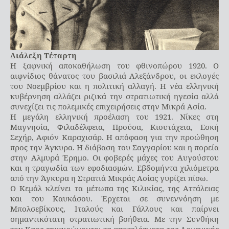
Διάλεξη Τέταρτη
Η ξαφνική αποκαθήλωση του φθινοπώρου 1920. Ο
αιφνίδιος θάνατος του βασιλιά Αλεξάνδρου, οι εκλογές
του Νοεμβρίου και η πολιτική αλλαγή. Η νέα ελληνική
κυβέρνηση αλλάζει ριζικά την στρατιωτική ηγεσία αλλά
συνεχίζει τις πολεμικές επιχειρήσεις στην Μικρά Ασία.
Η μεγάλη ελληνική προέλαση του 1921. Νίκες στη
Μαγνησία, Φιλαδέλφεια, Προύσα, Κιουτάχεια, Εσκή
Σεχήρ, Αφιόν Καραχισάρ. Η απόφαση για την προώθηση
προς την Άγκυρα. Η διάβαση του Σαγγαρίου και η πορεία
στην Αλμυρά Έρημο. Οι φοβερές μάχες του Αυγούστου
και η τραγωδία των εφοδιασμών. Εβδομήντα χιλιόμετρα
από την Άγκυρα η Στρατιά Μικράς Ασίας γυρίζει πίσω.
Ο Κεμάλ κλείνει τα μέτωπα της Κιλικίας, της Αττάλειας
και του Καυκάσου. Έρχεται σε συνεννόηση με
Μπολσεβίκους, Ιταλούς και Γάλλους και παίρνει
σημαντικότατη στρατιωτική βοήθεια. Με την Συνθήκη