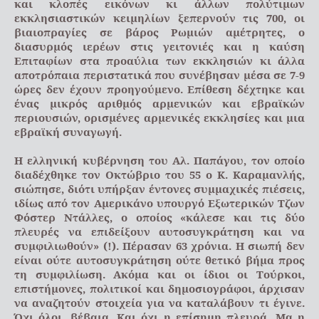
και κλοπές εικόνων κι άλλων πολύτιμων
εκκλησιαστικών κειμηλίων ξεπερνούν τις 700, οι
βιαιοπραγίες σε βάρος Ρωμιών αμέτρητες, ο
διασυρμός ιερέων στις γειτονιές και η καύση
Επιταφίων στα προαύλια των εκκλησιών κι άλλα
αποτρόπαια περιστατικά που συνέβησαν μέσα σε 7-9
ώρες δεν έχουν προηγούμενο. Επίθεση δέχτηκε και
ένας μικρός αριθμός αρμενικών και εβραϊκών
περιουσιών, ορισμένες αρμενικές εκκλησίες και μια
εβραϊκή συναγωγή.
Η ελληνική κυβέρνηση του Αλ. Παπάγου, τον οποίο
διαδέχθηκε τον Οκτώβριο του 55 ο Κ. Καραμανλής,
σιώπησε, διότι υπήρξαν έντονες συμμαχικές πιέσεις,
ιδίως από τον Αμερικάνο υπουργό Εξωτερικών Τζων
Φόστερ Ντάλλες, ο οποίος «κάλεσε και τις δύο
πλευρές να επιδείξουν αυτοσυγκράτηση και να
συμφιλιωθούν» (!). Πέρασαν 63 χρόνια. Η σιωπή δεν
είναι ούτε αυτοσυγκράτηση ούτε θετικό βήμα προς
τη συμφιλίωση. Ακόμα και οι ίδιοι οι Τούρκοι,
επιστήμονες, πολιτικοί και δημοσιογράφοι, άρχισαν
να αναζητούν στοιχεία για να καταλάβουν τι έγινε.
Όχι όλοι, βέβαια. Και όχι η επίσημη πλευρά. Μα η