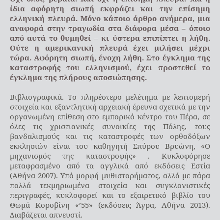
ίδια αφόρητη σιωπή εκφράζει και την επίσημη
ελληνική πλευρά. Μόνο κάποιο άρθρο ανήμερα, μια
αναφορά στην τραγωδία στα διάφορα μέσα – όποιο
από αυτά το θυμηθεί – κι ύστερα επιπίπτει η λήθη.
Ούτε η αμερικανική πλευρά έχει μιλήσει μέχρι
τώρα. Αφόρητη σιωπή, ένοχη λήθη. Στο έγκλημα της
καταστροφής του ελληνισμού, έχει προστεθεί το
έγκλημα της πλήρους αποσιώπησης.
Βιβλιογραφικά. Το πληρέστερο μελέτημα με λεπτομερή
στοιχεία και εξαντλητική αρχειακή έρευνα σχετικά με την
οργανωμένη επίθεση στο εμπορικό κέντρο του Πέρα, σε
όλες τις χριστιανικές συνοικίες της Πόλης, τους
βανδαλισμούς και τις καταστροφές των ορθοδόξων
εκκλησιών είναι του καθηγητή Σπύρου Βρυώνη, «Ο
μηχανισμός της καταστροφής» . Κυκλοφόρησε
μεταφρασμένο από τα αγγλικά από εκδόσεις Εστία
(Αθήνα 2007). Υπό μορφή μυθιστορήματος, αλλά με πάρα
πολλά τεκμηριωμένα στοιχεία και συγκλονιστικές
περιγραφές, κυκλοφορεί και το εξαιρετικό βιβλίο του
Θωμά Κοροβίνη «’55» (εκδόσεις Άγρα, Αθήνα 2013).
Διαβάζεται απνευστί.