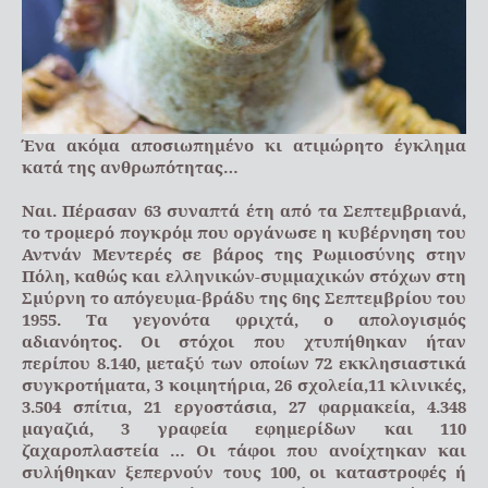
Ένα ακόμα αποσιωπημένο κι ατιμώρητο έγκλημα
κατά της ανθρωπότητας…
Ναι. Πέρασαν 63 συναπτά έτη από τα Σεπτεμβριανά,
το τρομερό πογκρόμ που οργάνωσε η κυβέρνηση του
Αντνάν Μεντερές σε βάρος της Ρωμιοσύνης στην
Πόλη, καθώς και ελληνικών-συμμαχικών στόχων στη
Σμύρνη το απόγευμα-βράδυ της 6ης Σεπτεμβρίου του
1955. Τα γεγονότα φριχτά, ο απολογισμός
αδιανόητος. Οι στόχοι που χτυπήθηκαν ήταν
περίπου 8.140, μεταξύ των οποίων 72 εκκλησιαστικά
συγκροτήματα, 3 κοιμητήρια, 26 σχολεία,11 κλινικές,
3.504 σπίτια, 21 εργοστάσια, 27 φαρμακεία, 4.348
μαγαζιά, 3 γραφεία εφημερίδων και 110
ζαχαροπλαστεία … Οι τάφοι που ανοίχτηκαν και
συλήθηκαν ξεπερνούν τους 100, οι καταστροφές ή