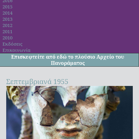
2016
2015
2014
2013
2012
2011
2010
Εκδόσεις
Επικοινωνία
Επισκεφτείτε από
εδώ
το πλούσιο Αρχείο του
Πανοράματος
Σεπτεμβριανά 1955