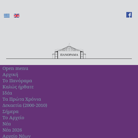
Open menu
Αρχική
Το Πανόραμα
Καλώς ήρθατε
Ιδέα
Τα Πρώτα Χρόνια
Δεκαετία (2000-2010)
Σήμερα
Το Αρχείο
Νέα
Νέα 2026
Αρχείο Νέων