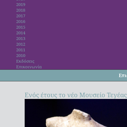
2019
2018
2017
2016
2015
2014
2013
2012
2011
2010
Εκδόσεις
Επικοινωνία
Επι
Ενός έτους το νέο Μουσείο Τεγέας