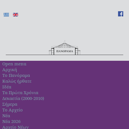
Open menu
Αρχική
Το Πανόραμα
Καλώς ήρθατε
Ιδέα
Τα Πρώτα Χρόνια
Δεκαετία (2000-2010)
Σήμερα
Το Αρχείο
Νέα
Νέα 2026
Αρχείο Νέων