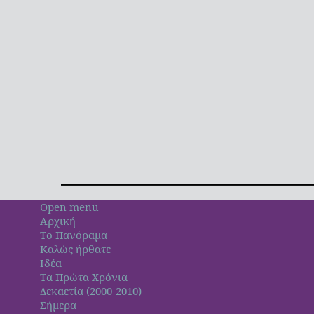
Open menu
Αρχική
Το Πανόραμα
Καλώς ήρθατε
Ιδέα
Τα Πρώτα Χρόνια
Δεκαετία (2000-2010)
Σήμερα