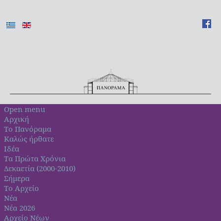
Open menu
Αρχική
Το Πανόραμα
Καλώς ήρθατε
Ιδέα
Τα Πρώτα Χρόνια
Δεκαετία (2000-2010)
Σήμερα
Το Αρχείο
Νέα
Νέα 2026
Αρχείο Νέων