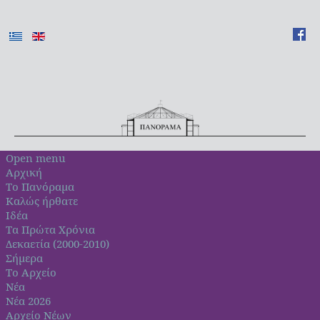
Open menu
Αρχική
Το Πανόραμα
Καλώς ήρθατε
Ιδέα
Τα Πρώτα Χρόνια
Δεκαετία (2000-2010)
Σήμερα
Το Αρχείο
Νέα
Νέα 2026
Αρχείο Νέων