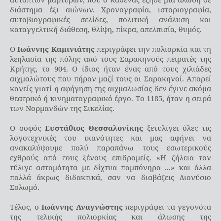
διάστημα έξι αιώνων. Χρονογραφία, ιστοριογραφία,
αυτοβιογραφικές σελίδες, πολιτική ανάλυση και
καταγγελτική διάθεση, θλίψη, πίκρα, απελπισία, θυμός.
Ο
Ιωάννης Καμινιάτης
περιγράφει την πολιορκία και τη
λεηλασία της πόλης από τους Σαρακηνούς πειρατές της
Κρήτης, το 904. Ο ίδιος ήταν ένας από τους χιλιάδες
αιχμαλώτους που πήραν μαζί τους οι Σαρακηνοί. Απορεί
κανείς γιατί η αφήγηση της αιχμαλωσίας δεν έγινε ακόμα
θεατρικό ή κινηματογραφικό έργο. Το 1185, ήταν η σειρά
των Νορμανδών της Σικελίας.
Ο σοφός
Ευστάθιος Θεσσαλονίκης
ξετυλίγει όλες τις
λογοτεχνικές του ικανότητες και μας αφήνει να
ανακαλύψουμε πολύ παραπάνω τους εσωτερικούς
εχθρούς από τους ξένους επιδρομείς. «Η ζήλεια τον
τύλιγε ασταμάτητα με δίχτυα παμπόνηρα ...» και άλλα
πολλά άκρως διδακτικά, σαν να διαβάζεις Διονύσιο
Σολωμό.
Τέλος, ο
Ιωάννης Αναγνώστης
περιγράφει τα γεγονότα
της τελικής πολιορκίας και άλωσης της