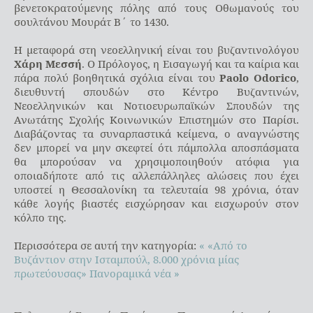
βενετοκρατούμενης πόλης από τους Οθωμανούς του
σουλτάνου Μουράτ Β΄ το 1430.
Η μεταφορά στη νεοελληνική είναι του βυζαντινολόγου
Χάρη Μεσσή
. Ο Πρόλογος, η Εισαγωγή και τα καίρια και
πάρα πολύ βοηθητικά σχόλια είναι του
Paolo Odorico
,
διευθυντή σπουδών στο Κέντρο Βυζαντινών,
Νεοελληνικών και Νοτιοευρωπαϊκών Σπουδών της
Ανωτάτης Σχολής Κοινωνικών Επιστημών στο Παρίσι.
Διαβάζοντας τα συναρπαστικά κείμενα, ο αναγνώστης
δεν μπορεί να μην σκεφτεί ότι πάμπολλα αποσπάσματα
θα μπορούσαν να χρησιμοποιηθούν ατόφια για
οποιαδήποτε από τις αλλεπάλληλες αλώσεις που έχει
υποστεί η Θεσσαλονίκη τα τελευταία 98 χρόνια, όταν
κάθε λογής βιαστές εισχώρησαν και εισχωρούν στον
κόλπο της.
Περισσότερα σε αυτή την κατηγορία:
« «Από το
Βυζάντιον στην Ισταμπούλ, 8.000 χρόνια μίας
πρωτεύουσας»
Πανοραμικά νέα »