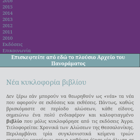
2016
2015
2014
2013
2012
2011
2010
Εκδόσεις
Επικοινωνία
Επισκεφτείτε από
εδώ
το πλούσιο Αρχείο του
Πανοράματος
Νέα κυκλοφορία βιβλίου
Δεν ξέρω εάν μπορούν να θεωρηθούν ως «νέα» τα νέα
που αφορούν σε εκδόσεις και εκθέσεις. Πάντως, καθώς
βρισκόμαστε σε περίοδο αλώσεων, κάθε είδους,
σημειώνω ένα πολύ ενδιαφέρον και καλοφτιαγμένο
βιβλίο
που μόλις κυκλοφόρησε από τις εκδόσεις Άγρα.
Τιτλοφορείται: Χρονικά των Αλώσεων της Θεσσαλονίκης.
Περιλαμβάνει τρία συγκλονιστικά κείμενα τριών
αυτοπτών μαρτύρων, που ο καθένας έζησε μία άλωση σε