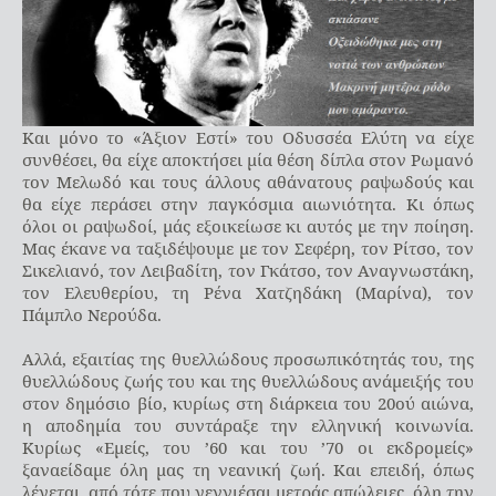
Και μόνο το «Άξιον Εστί» του Οδυσσέα Ελύτη να είχε
συνθέσει, θα είχε αποκτήσει μία θέση δίπλα στον Ρωμανό
τον Μελωδό και τους άλλους αθάνατους ραψωδούς και
θα είχε περάσει στην παγκόσμια αιωνιότητα. Κι όπως
όλοι οι ραψωδοί, μάς εξοικείωσε κι αυτός με την ποίηση.
Μας έκανε να ταξιδέψουμε με τον Σεφέρη, τον Ρίτσο, τον
Σικελιανό, τον Λειβαδίτη, τον Γκάτσο, τον Αναγνωστάκη,
τον Ελευθερίου, τη Ρένα Χατζηδάκη (Μαρίνα), τον
Πάμπλο Νερούδα.
Αλλά, εξαιτίας της θυελλώδους προσωπικότητάς του, της
θυελλώδους ζωής του και της θυελλώδους ανάμειξής του
στον δημόσιο βίο, κυρίως στη διάρκεια του 20ού αιώνα,
η αποδημία του συντάραξε την ελληνική κοινωνία.
Κυρίως «Εμείς, του ’60 και του ’70 οι εκδρομείς»
ξαναείδαμε όλη μας τη νεανική ζωή. Και επειδή, όπως
λέγεται, από τότε που γεννιέσαι μετράς απώλειες, όλη την