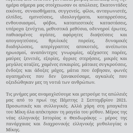
ημέρα σήμερα μας στοίχειωσαν οι απώλειες. Εκατοντάδες
εικόνες, συναισθήματα, συγγενείς, φίλοι, ανταγωνιστές,
ελπίδες, εμπνεύσεις, ιδεολογήματα, καταρρεύσεις,
ενθουσιασμοί, φόβοι, καταπιεστικές καταστάσεις,
υπέροχα ξενύχτια, μεθυστικά μεθύσια, οδυνηροί έρωτες,
παθιασμένες αγάπες, αφόρητες διαψεύσεις και
απογοητεύσεις, θρυλικές πορείες, δυναμικές
διαδηλώσεις, απερίγραπτες αποκοτιές, ανείπωτοι
ηρωισμοί, αναπάντεχες γνωριμίες, αξέχαστες παρέες,
μαύρες ξενιτιές, εξορίες, άγριες στερήσεις, μικρές και
μεγάλες αταξίες, χαμένες ευκαιρίες, μάταιες συγκρούσεις,
ένδοξες και άδοξες μάχες, μάτια που έσβησαν, φωνές
αγαπημένες που δεν ξανακούσαμε, αγκαλιές που
οξειδώθηκαν μες τη νοτιά των ανθρώπων.
Τις μνήμες μας αναμοχλεύουμε και μετρούμε τις απώλειές
μας από το πρωί της Πέμπτης 2 Σεπτεμβρίου 2021.
Προσωπικές και συλλογικές. Αλλά χάρη στη μπαγκέτα
του Μίκη όλα απέκτησαν τη μαγεία του μύθου. Μέρος της
νέας ελληνικής Ιστορίας ο Θεοδωράκης – μέρος της
πανάρχαιας και διαχρονικής ελληνικής μυθολογίας ο
Μίκης.