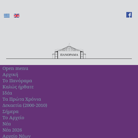
Open menu
Αρχική
Το Πανόραμα
Καλώς ήρθατε
Ιδέα
Τα Πρώτα Χρόνια
Δεκαετία (2000-2010)
Σήμερα
Το Αρχείο
Νέα
Νέα 2026
Αρχείο Νέων