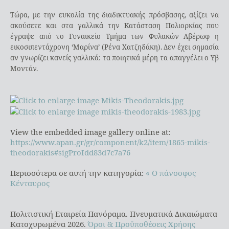
Τώρα, με την ευκολία της διαδικτυακής πρόσβασης, αξίζει να
ακούσετε και στα γαλλικά την Κατάσταση Πολιορκίας που
έγραψε από το Γυναικείο Τμήμα των Φυλακών Αβέρωφ η
εικοσιπεντάχρονη ‘Μαρίνα’ (Ρένα Χατζηδάκη). Δεν έχει σημασία
αν γνωρίζει κανείς γαλλικά: τα ποιητικά μέρη τα απαγγέλει ο Υβ
Μοντάν.
View the embedded image gallery online at:
https://www.apan.gr/gr/component/k2/item/1865-mikis-
theodorakis#sigProIdd83d7c7a76
Περισσότερα σε αυτή την κατηγορία:
« Ο πάνσοφος
Κένταυρος
Πολιτιστική Εταιρεία Πανόραμα. Πνευματικά Δικαιώματα
Κατοχυρωμένα 2026.
Όροι & Προϋποθέσεις Χρήσης