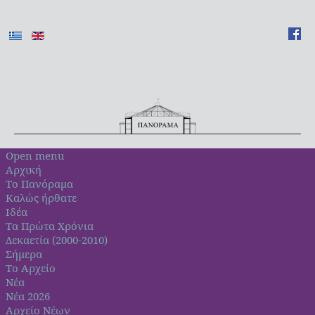
Open menu
Αρχική
Το Πανόραμα
Καλώς ήρθατε
Ιδέα
Τα Πρώτα Χρόνια
Δεκαετία (2000-2010)
Σήμερα
Το Αρχείο
Νέα
Νέα 2026
Αρχείο Νέων