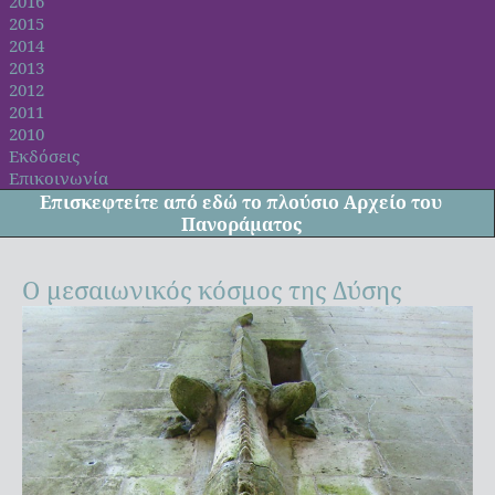
2016
2015
2014
2013
2012
2011
2010
Εκδόσεις
Επικοινωνία
Επισκεφτείτε από
εδώ
το πλούσιο Αρχείο του
Πανοράματος
Ο μεσαιωνικός κόσμος της Δύσης