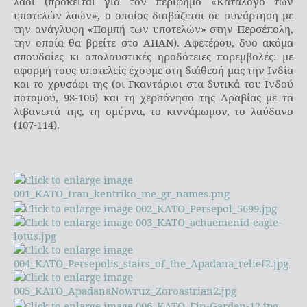
λαοί (πρόκειται για τον περίφημο «Κατάλογο των
υποτελών λαών», ο οποίος διαβάζεται σε συνάρτηση με
την ανάγλυφη «Πομπή των υποτελών» στην Περσέπολη,
την οποία θα βρείτε στο ΑΠΑΝ). Αφετέρου, δυο ακόμα
σπουδαίες κι απολαυστικές ηροδότειες παρεμβολές: με
αφορμή τους υποτελείς έχουμε στη διάθεσή μας την Ινδία
και το χρυσάφι της (οι Γκαντάριοι στα δυτικά του Ινδού
ποταμού, 98-106) και τη χερσόνησο της Αραβίας με τα
λιβανωτά της, τη σμύρνα, το κιννάμωμον, το λαύδανο
(107-114).