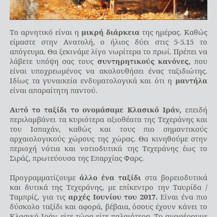
Το αρνητικό είναι η
μικρή διάρκεια
της ημέρας. Καθώς
είμαστε στην Ανατολή, ο ήλιος δύει στις 5-5.15 το
απόγευμα. Θα ξεκινάμε λίγο νωρίτερα το πρωί. Πρέπει να
λάβετε υπόψη σας τους
συντηρητικούς κανόνες,
που
είναι υποχρεωμένος να ακολουθήσει ένας ταξιδιώτης.
Ιδίως τα γυναικεία ενδυματολογικά και ότι η
μαντήλα
είναι απαραίτητη παντού.
Αυτό το ταξίδι το ονομάσαμε Κλασικό Ιράν,
επειδή
περιλαμβάνει τα κυριότερα αξιοθέατα της Τεχεράνης και
του Ισπαχάν, καθώς και τους πιο σημαντικούς
αρχαιολογικούς χώρους της χώρας. Θα κινηθούμε στην
περιοχή νότια και νοτιοδυτικά της Τεχεράνης έως το
Σιράζ, πρωτεύουσα της Επαρχίας Φαρς.
Προγραμματίζουμε
άλλο ένα ταξίδι
στα βορειοδυτικά
και δυτικά της Τεχεράνης, με επίκεντρο την Ταυρίδα /
Ταμπρίζ, για τις
αρχές Ιουνίου του 2017.
Είναι ένα πιο
δύσκολο ταξίδι και αφορά, βέβαια, όσους έχουν κάνει το
Κλασικό Ιράν, είτε τώρα είτε παλαιότερα. Το αναφέρουμε