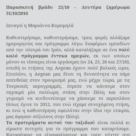
Παρασκευή βράδυ 21/10 – Δευτέρα ξημέρωμα
31/10/2016
Ξεναγεί η Μαριάννα Κορομηλά
Καθυστερήσαμε, καθυστερήσαμε, τρεις φορές αλλάξαμε
ημερομηνίες και πρόγραμμα λόγω διαφόρων εμποδίων
από την πλευρά του Ιράν, αλλά καταλήξαμε σε ένα
πολύ
καλό πρόγραμμα έντεκα ημερών,
εκ των οποίων
μόνον οι τέσσερις είναι εργάσιμες (οι 24, 25, 26 και 27/10),
επειδή οι πτήσεις της Aegean έχουν πολύ βολικές ώρες.
Επιπλέον, η Aegean μας δίνει τη δυνατότητα να πάμε
απευθείας στον προορισμό μας, ενώ μέχρι τώρα, με τις
Τουρκικές αερογραμμές, έπρεπε να κάνουμε στον
πηγαιμό μία πολύωρη στάση στην Πόλη και στον
γυρισμό να κινδυνεύουμε να χάσουμε το αεροπλάνο
(όπως έγινε το 2012, που ενώ είχαμε συνεχόμενη πτήση,
κι ενώ η καθυστέρηση οφειλόταν στην ίδια την εταιρία,
μας άφησαν σύξυλους στην Πόλη).
Τα προτερήματα αυτού του ταξιδιού
είναι πολλά κι
είμαστε ευτυχείς για το πρόγραμμα που καταρτίσαμε.
Καταφέραμε να εξασφαλίσουμε και τρεις νύχτες στο