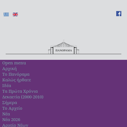
Open menu
Αρχική
Το Πανόραμα
Καλώς ήρθατε
Ιδέα
Τα Πρώτα Χρόνια
Δεκαετία (2000-2010)
Σήμερα
Το Αρχείο
Νέα
Νέα 2026
Αρχείο Νέων