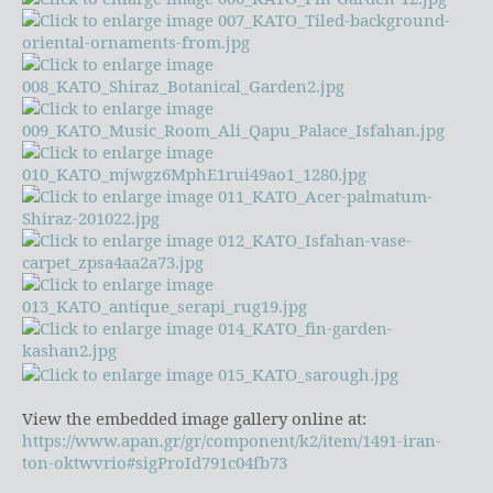
View the embedded image gallery online at:
https://www.apan.gr/gr/component/k2/item/1491-iran-
ton-oktwvrio#sigProId791c04fb73