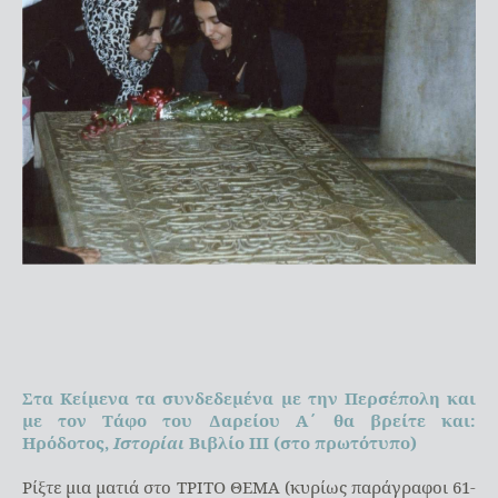
Στα Κείμενα τα συνδεδεμένα με την Περσέπολη και
με τον Τάφο του Δαρείου Α΄ θα βρείτε και:
Ηρόδοτος,
Ιστορίαι
Βιβλίο ΙΙΙ (στο πρωτότυπο)
Ρίξτε μια ματιά στο ΤΡΙΤΟ ΘΕΜΑ (κυρίως παράγραφοι 61-