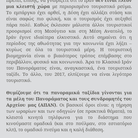
μια κλειστή χώρα
με περιορισμένο τουριστικό ρεύμα.
Το εμπάργκο έχει αρθεί, η Δύση έχει αλλάξει στάση και
είναι σαφώς πιο φιλική, και ο τουρισμός έχει αυξηθεί
πάρα πολύ. Καθώς έκλεισαν μάλιστα άλλοι τουριστικοί
προορισμοί στη Μεσόγειο και στη Μέση Ανατολή, το
Ιράν έγινε ιδιαίτερα ελκυστικό. Αυτό σημαίνει ότι η
περίοδος της αθωότητας για την κοινωνία έχει λήξει –
κυρίως σε όλα τα τουριστικά μέρη. Η τουριστική
βιομηχανία είναι ο βιαιότερος τρόπος επέμβασης στο
περιβάλλον, φυσικό και κοινωνικό. Άρα το Κλασικό Ιράν
του Πανοράματος είναι, αναγκαστικά, ένα τουριστικό
ταξίδι. Το άλλο, του 2017, ελπίζουμε να είναι λιγότερο
τουριστικό.
Θυμίζουμε ότι τα πανοραμικά ταξίδια γίνονται για
τα μέλη του Πανοράματος και τους συνδρομητές του
Αρχείου μας (ΑΠΑΝ).
Οι βασικοί όροι είναι: η τήρηση
των ωραρίων και των οδηγιών (σε πρακτικά θέματα), τα
κλειστά κινητά τηλέφωνα για το διάστημα που
κινούμαστε ομαδικά (και στο πούλμαν, στο εστιατόριο
κλπ), το ομαδικό πνεύμα και η καλή διάθεση.