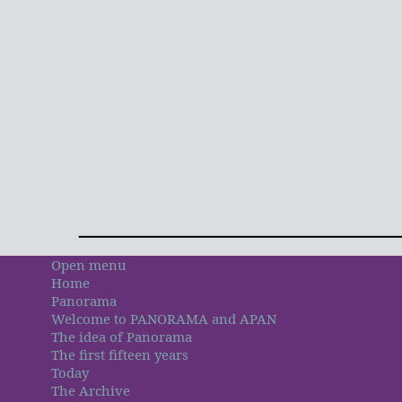
Open menu
Home
Panorama
Welcome to PANORAMA and APAN
The idea of Panorama
The first fifteen years
Today
The Archive