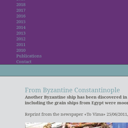
2018
2017
2016
2015
2014
2013
2012
2011
2010
Publications
Contact
From Byzantine Constantinople
Another Byzantine ship has been discovered in
including the grain ships from Egypt were moor
Reprint from the newspaper «To Vima» 25/06/2011