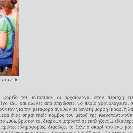
ι στον 5ο
 φορτίο του εντόπισαν οι αρχαιολόγοι στην περιοχή Γιε
ένο εδώ και αιώνες από επιχώσεις. Το πλοίο χρονολογείται
ιούνταν για την μεταφορά αγαθών σε ρευστή μορφή (κρασί ή λά
ήμερα ένας σημαντικός κόμβος του μετρό της Κωνσταντινούπ
το 2004, βρίσκονται διαρκώς μπροστά σε εκπλήξεις. Η ιδιαιτερ
πρώτες πληροφορίες, διασώζει το ξύλινο σκαρί του ενώ μό
 χαμηλότερα στρώματα φαίνεται να είναι άθικτοι. Το πλάτος τ